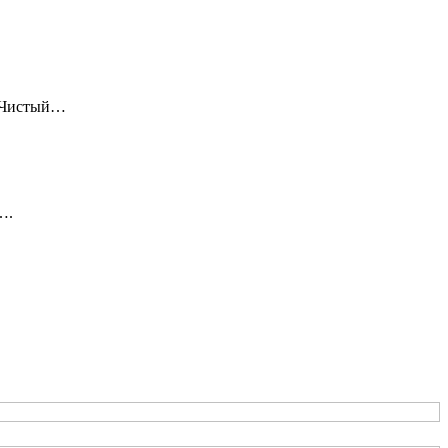
 «Чистый…
….