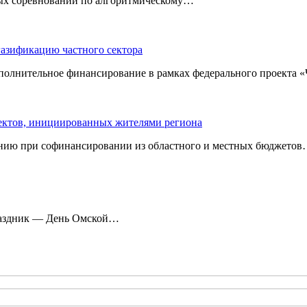
ных соревнований по алгоритмическому…
газификацию частного сектора
ополнительное финансирование в рамках федерального проекта
оектов, инициированных жителями региона
нию при софинансировании из областного и местных бюджетов
праздник — День Омской…