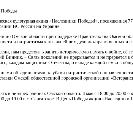
я Победы
ческая культурная акция «Наследники Победы!», посвященная 7
рации ВС России на Украине.
 по Омской области при поддержке Правительства Омской обла
нности и патриотизма как важнейших духовно-нравственных и 
сии, нам предстоит хранить историческую память о войне, её г
й Винник. – Связь поколений не прерывается и не прервется в 
виге, каждом защитнике Отечества, о вкладе каждой семьи в об
ными объединениями, клубами патриотической направленности,
ставки Омской общественной городской организации «Ветеранско
 в четырех районах Омской области. 4 мая с 18.00 до 20.00 состо
17.00 до 19.00 в с. Саргатское. В День Победы акция «Наследник