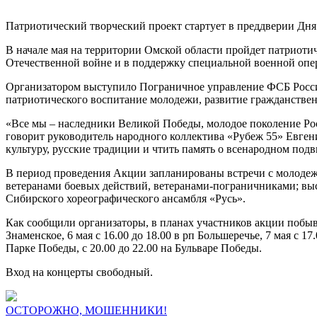
Патриотический творческий проект стартует в преддверии Дн
В начале мая на территории Омской области пройдет патриоти
Отечественной войне и в поддержку специальной военной опе
Организатором выступило Пограничное управление ФСБ России
патриотического воспитание молодежи, развитие гражданстве
«Все мы – наследники Великой Победы, молодое поколение Рос
говорит руководитель народного коллектива «Рубеж 55» Евгени
культуру, русские традиции и чтить память о всенародном под
В период проведения Акции запланированы встречи с молодеж
ветеранами боевых действий, ветеранами-пограничниками; вы
Сибирского хореографического ансамбля «Русь».
Как сообщили организаторы, в планах участников акции побывать
Знаменское, 6 мая с 16.00 до 18.00 в рп Большеречье, 7 мая с 
Парке Победы, с 20.00 до 22.00 на Бульваре Победы.
Вход на концерты свободный.
ОСТОРОЖНО, МОШЕННИКИ!