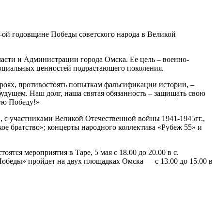
7-ой годовщине Победы советского народа в Великой
сти и Администрации города Омска. Ее цель – военно-
социальных ценностей подрастающего поколения.
ероях, противостоять попыткам фальсификации истории, –
будущем. Наш долг, наша святая обязанность – защищать свою
щую Победу!»
 с участниками Великой Отечественной войны 1941-1945гг.,
е братство»; концерты народного коллектива «Рубеж 55» и
ятся мероприятия в Таре, 5 мая с 18.00 до 20.00 в с.
и Победы» пройдет на двух площадках Омска — с 13.00 до 15.00 в