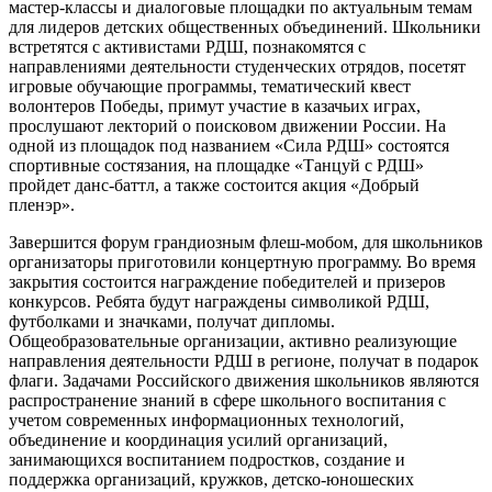
мастер-классы и диалоговые площадки по актуальным темам
для лидеров детских общественных объединений. Школьники
встретятся с активистами РДШ, познакомятся с
направлениями деятельности студенческих отрядов, посетят
игровые обучающие программы, тематический квест
волонтеров Победы, примут участие в казачьих играх,
прослушают лекторий о поисковом движении России. На
одной из площадок под названием «Сила РДШ» состоятся
спортивные состязания, на площадке «Танцуй с РДШ»
пройдет данс-баттл, а также состоится акция «Добрый
пленэр».
Завершится форум грандиозным флеш-мобом, для школьников
организаторы приготовили концертную программу. Во время
закрытия состоится награждение победителей и призеров
конкурсов. Ребята будут награждены символикой РДШ,
футболками и значками, получат дипломы.
Общеобразовательные организации, активно реализующие
направления деятельности РДШ в регионе, получат в подарок
флаги. Задачами Российского движения школьников являются
распространение знаний в сфере школьного воспитания с
учетом современных информационных технологий,
объединение и координация усилий организаций,
занимающихся воспитанием подростков, создание и
поддержка организаций, кружков, детско-юношеских