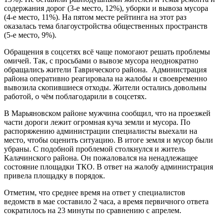
содержания дорог (3-е место, 12%), уборки и вывоза мусора
(4-е место, 11%). На пятом месте рейтинга на этот раз
оказалась тема благоустройства общественных пространств
(5-е место, 9%).
Обращения в соцсетях всё чаще помогают решать проблемы
омичей. Так, с просьбами о вывозе мусора неоднократно
обращались жители Таврического района. Администрация
района оперативно реагировала на жалобы и своевременно
вывозила скопившиеся отходы. Жители остались довольны
работой, о чём поблагодарили в соцсетях.
В Марьяновском районе мужчина сообщил, что на проезжей
части дороги лежит огромная куча земли и мусора. По
распоряжению администрации специалисты выехали на
место, чтобы оценить ситуацию. В итоге земля и мусор были
убраны. С подобной проблемой столкнулся и житель
Калачинского района. Он пожаловался на ненадлежащее
состояние площадки ТКО. В ответ на жалобу администрация
привела площадку в порядок.
Отметим, что среднее время на ответ у специалистов
ведомств в мае составило 2 часа, а время первичного ответа
сократилось на 23 минуты по сравнению с апрелем.