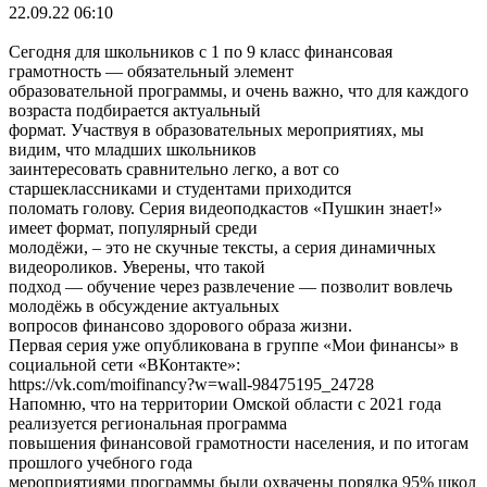
22.09.22 06:10
Сегодня для школьников с 1 по 9 класс финансовая
грамотность — обязательный элемент
образовательной программы, и очень важно, что для каждого
возраста подбирается актуальный
формат. Участвуя в образовательных мероприятиях, мы
видим, что младших школьников
заинтересовать сравнительно легко, а вот со
старшеклассниками и студентами приходится
поломать голову. Серия видеоподкастов «Пушкин знает!»
имеет формат, популярный среди
молодёжи, – это не скучные тексты, а серия динамичных
видеороликов. Уверены, что такой
подход — обучение через развлечение — позволит вовлечь
молодёжь в обсуждение актуальных
вопросов финансово здорового образа жизни.
Первая серия уже опубликована в группе «Мои финансы» в
социальной сети «ВКонтакте»:
https://vk.com/moifinancy?w=wall-98475195_24728
Напомню, что на территории Омской области с 2021 года
реализуется региональная программа
повышения финансовой грамотности населения, и по итогам
прошлого учебного года
мероприятиями программы были охвачены порядка 95% школ