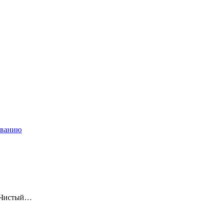
ованию
 «Чистый…