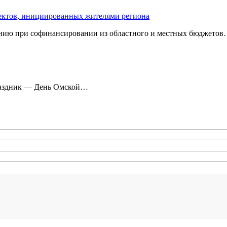
оектов, инициированных жителями региона
нию при софинансировании из областного и местных бюджетов
праздник — День Омской…