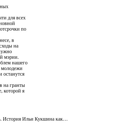
зных
ти для всех
сновной
 отсрочки по
есе, в
сходы на
нужно
ей мэрии.
облем нашего
и молодежи
и останутся
в на гранты
, которой я
ть. История Ильи Кукшина как…