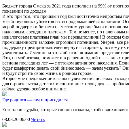
Бюджет города Омска за 2021 года исполнен на 99% от прогно
показаний по доходам.
И это при том, что прошлый год был достаточно непростым поч
хозяйствующих субъектов из-за продолжавшейся пандемии. О
мерой поддержки бизнеса на местном уровне были в основном
налоговым, арендным платежам. Тем не менее, по налоговым и
неналоговым платежам план мы перевыполнили! В омском бизн
промышленности заложен огромный потенциал. Уверен, все ра
поддержку предпринимателей вернутся сторицей, поэтому их 
увеличивать. Именно на это я обратил внимание представител
Это, на мой взгляд, поможет и в решении одной из главных пр
региона последних лет — с оттоком активного населения. Есл
будет комфортно делать свой бизнес здесь — зачем уезжать? Он
и будут строить свою жизнь в родном городе.
Второе мое предложение касалось увеличения целевых расходо
для строительства детских и спортивных площадок — проблеме
сейчас уделяю особое внимание.
Где родился — там и пригодился
Есть такие судьбы, которые словно созданы, чтобы вдохновля
08.08.26 06:00
Читать