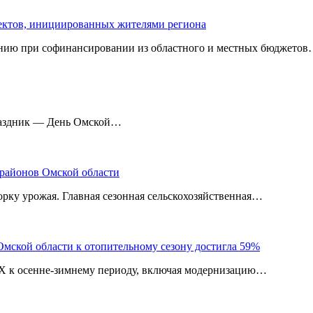
оектов, инициированных жителями региона
нию при софинансировании из областного и местных бюджетов
праздник — День Омской…
 районов Омской области
рку урожая. Главная сезонная сельскохозяйственная…
мской области к отопительному сезону достигла 59%
КХ к осенне-зимнему периоду, включая модернизацию…