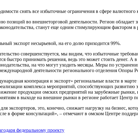
димости снять все избыточные ограничения в сфере валютного 
нию позиций во внешнеторговой деятельности. Регион обладает
аконодательства, станут еще одним стимулирующим фактором в 
ьный экспорт несырьевой, на его долю приходится 99%.
ательство совершенствуется, мы видим, что избыточные требов
тся быстро принимать решения, ведь это может стоить денег. А
конодательства, на что могут уходить месяцы. Меры по устране
о международной деятельности регионального отделения Опоры 
народная кооперация и экспорт» региональные власти в марте 
 реализации комплекса мероприятий, способствующих развитию э
ижение продукции омских предприятий на зарубежные рынки, в 
иятиям в выходе на внешние рынки в регионе работает Центр п
для экспортеров, это, конечно, снижает нагрузку на бизнес, ко
исле в форме консультаций», – отмечают в омском Центре поддер
агодаря федеральному проекту