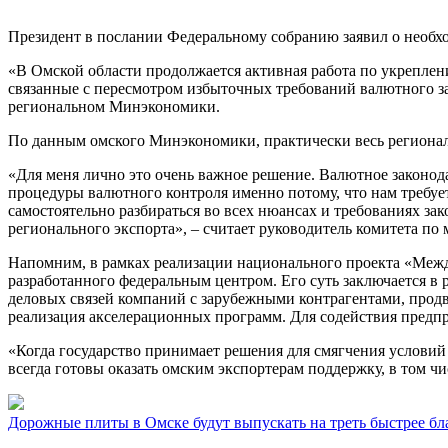
Президент в послании Федеральному собранию заявил о необхо
«В Омской области продолжается активная работа по укрепле
связанные с пересмотром избыточных требований валютного з
региональном Минэкономики.
По данным омского Минэкономики, практически весь регионал
«Для меня лично это очень важное решение. Валютное законод
процедуры валютного контроля именно потому, что нам требуе
самостоятельно разбираться во всех нюансах и требованиях за
регионального экспорта», – считает руководитель комитета п
Напомним, в рамках реализации национального проекта «Между
разработанного федеральным центром. Его суть заключается в
деловых связей компаний с зарубежными контрагентами, продв
реализация акселерационных программ. Для содействия предпр
«Когда государство принимает решения для смягчения условий 
всегда готовы оказать омским экспортерам поддержку, в том ч
Дорожные плиты в Омске будут выпускать на треть быстрее бл