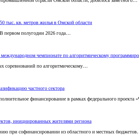
‑промышленной отрасли Омской области, добилось заметного…
0 тыс. кв. метров жилья в Омской области
. В первом полугодии 2026 года…
 в международном чемпионате по алгоритмическому программир
ных соревнований по алгоритмическому…
газификацию частного сектора
ополнительное финансирование в рамках федерального проекта
оектов, инициированных жителями региона
нию при софинансировании из областного и местных бюджетов