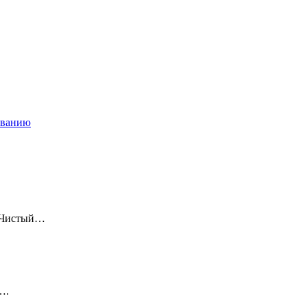
ованию
 «Чистый…
….