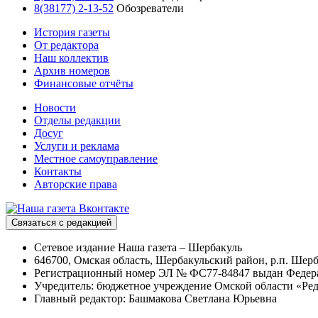
8(38177) 2-13-52
Обозреватели
История газеты
От редактора
Наш коллектив
Архив номеров
Финансовые отчёты
Новости
Отделы редакции
Досуг
Услуги и реклама
Местное самоуправление
Контакты
Авторские права
Связаться с редакцией
Сетевое издание Наша газета – Шербакуль
646700, Омская область, Шербакульский район, р.п. Шерба
Регистрационный номер ЭЛ № ФС77-84847 выдан Федерал
Учредитель: бюджетное учреждение Омской области «Ред
Главный редактор: Башмакова Светлана Юрьевна