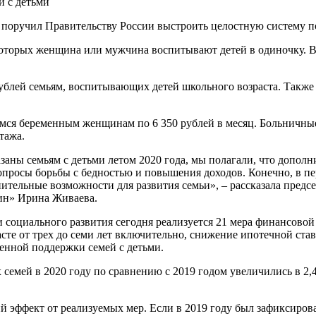
оручил Правительству России выстроить целостную систему по
которых женщина или мужчина воспитывают детей в одиночку. В и
ублей семьям, воспитывающих детей школьного возраста. Также м
я беременным женщинам по 6 350 рублей в месяц. Больничные 
тажа.
аны семьям с детьми летом 2020 года, мы полагали, что дополн
росы борьбы с бедностью и повышения доходов. Конечно, в пер
ительные возможности для развития семьи», – рассказала пред
ин» Ирина Живаева.
социального развития сегодня реализуется 21 мера финансовой 
сте от трех до семи лет включительно, снижение ипотечной ста
енной поддержки семей с детьми.
емей в 2020 году по сравнению с 2019 годом увеличились в 2,4 
 эффект от реализуемых мер. Если в 2019 году был зафиксирова