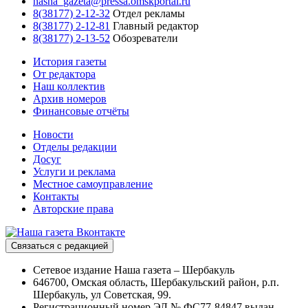
nasha_gazeta@pressa.omskportal.ru
8(38177) 2-12-32
Отдел рекламы
8(38177) 2-12-81
Главный редактор
8(38177) 2-13-52
Обозреватели
История газеты
От редактора
Наш коллектив
Архив номеров
Финансовые отчёты
Новости
Отделы редакции
Досуг
Услуги и реклама
Местное самоуправление
Контакты
Авторские права
Связаться с редакцией
Сетевое издание Наша газета – Шербакуль
646700, Омская область, Шербакульский район, р.п.
Шербакуль, ул Советская, 99.
Регистрационный номер ЭЛ № ФС77-84847 выдан