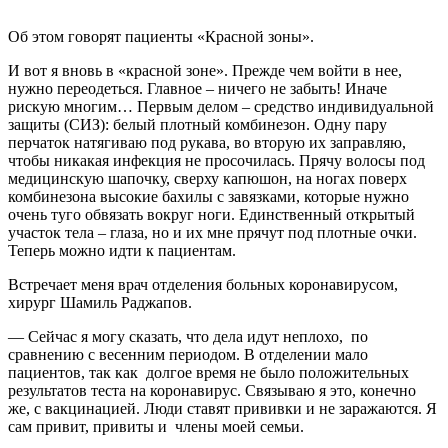
Об этом говорят пациенты «Красной зоны».
И вот я вновь в «красной зоне». Прежде чем войти в нее,
нужно переодеться. Главное – ничего не забыть! Иначе
рискую многим… Первым делом – средство индивидуальной
защиты (СИЗ): белый плотный комбинезон. Одну пару
перчаток натягиваю под рукава, во вторую их заправляю,
чтобы никакая инфекция не просочилась. Прячу волосы под
медицинскую шапочку, сверху капюшон, на ногах поверх
комбинезона высокие бахилы с завязками, которые нужно
очень туго обвязать вокруг ноги. Единственный открытый
участок тела – глаза, но и их мне прячут под плотные очки.
Теперь можно идти к пациентам.
Встречает меня врач отделения больных коронавирусом,
хирург Шамиль Раджапов.
— Сейчас я могу сказать, что дела идут неплохо, по
сравнению с весенним периодом. В отделении мало
пациентов, так как долгое время не было положительных
результатов теста на коронавирус. Связываю я это, конечно
же, с вакцинацией. Люди ставят прививки и не заражаются. Я
сам привит, привиты и члены моей семьи.