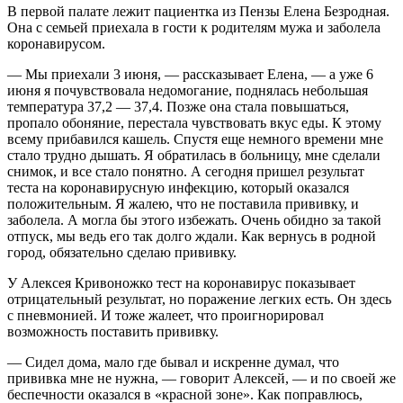
В первой палате лежит пациентка из Пензы Елена Безродная.
Она с семьей приехала в гости к родителям мужа и заболела
коронавирусом.
— Мы приехали 3 июня, — рассказывает Елена, — а уже 6
июня я почувствовала недомогание, поднялась небольшая
температура 37,2 — 37,4. Позже она стала повышаться,
пропало обоняние, перестала чувствовать вкус еды. К этому
всему прибавился кашель. Спустя еще немного времени мне
стало трудно дышать. Я обратилась в больницу, мне сделали
снимок, и все стало понятно. А сегодня пришел результат
теста на коронавирусную инфекцию, который оказался
положительным. Я жалею, что не поставила прививку, и
заболела. А могла бы этого избежать. Очень обидно за такой
отпуск, мы ведь его так долго ждали. Как вернусь в родной
город, обязательно сделаю прививку.
У Алексея Кривоножко тест на коронавирус показывает
отрицательный результат, но поражение легких есть. Он здесь
с пневмонией. И тоже жалеет, что проигнорировал
возможность поставить прививку.
— Сидел дома, мало где бывал и искренне думал, что
прививка мне не нужна, — говорит Алексей, — и по своей же
беспечности оказался в «красной зоне». Как поправлюсь,