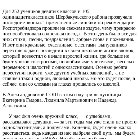
Для 252 учеников девятых классов и 105
одиннадцатиклассников Шербакульского района прозвучали
последние звонки. Торжественные линейки по рекомендации
Роспотребнадзора прошли на свежем воздухе, чему прекрасно
поспособствовала солнечная погода. В этот день было все для
них: стихи, песни, поздравления, добрые слова и пожелания.
И вот они красивые, счастливые, с лентами выпускников
через плечо дают последний в своей школьной жизни звонок,
который возвестил о начале взрослой жизни, где больше не
будет уроков со строгими, но любимыми учителями, веселых
переменок и шалостей с одноклассниками. Осенью ребята
переступят пороги уже других учебных заведений, а не
ставшей такой родной, любимой школы. Но это будет после, а
сейчас они со слезами на глазах прощались со школой.
В Александровской СОШ в этом году три выпускницы:
Екатерина Гыдова, Людмила Мартынович и Надежда
Алпаткина.
— У нас был очень дружный класс, — с улыбками,
рассказывают девушки, — за эти годы мы уже стали не просто
одноклассницами, а подругами. Конечно, будет очень жалко
расставаться, ведь каждая из нас выбрала свой путь, мы будем
поступать в разные ВУЗы. Но обязательно будем