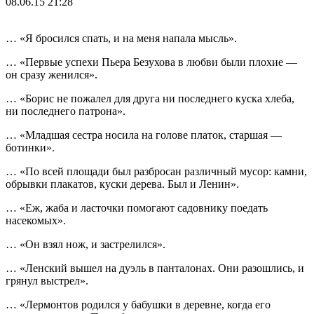
08.06.15 21:28
… «Я бросился спать, и на меня напала мысль».
… «Первые успехи Пьера Безухова в любви были плохие —
он сразу женился».
… «Борис не пожалел для друга ни последнего куска хлеба,
ни последнего патрона».
… «Младшая сестра носила на голове платок, старшая —
ботинки».
… «По всей площади был разбросан различный мусор: камни,
обрывки плакатов, куски дерева. Был и Ленин».
… «Еж, жаба и ласточки помогают садовнику поедать
насекомых».
… «Он взял нож, и застрелился».
… «Ленский вышел на дуэль в панталонах. Они разошлись, и
грянул выстрел».
… «Лермонтов родился у бабушки в деревне, когда его