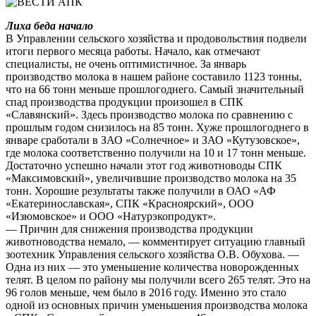
Лиха беда начало
В Управлении сельского хозяйства и продовольствия подвели
итоги первого месяца работы. Начало, как отмечают
специалисты, не очень оптимистичное. За январь
производство молока в нашем районе составило 1123 тонны,
что на 66 тонн меньше прошлогоднего. Самый значительный
спад производства продукции произошел в СПК
«Славянский». Здесь производство молока по сравнению с
прошлым годом снизилось на 85 тонн. Хуже прошлогоднего в
январе сработали в ЗАО «Солнечное» и ЗАО «Кутузовское»,
где молока соответственно получили на 10 и 17 тонн меньше.
Достаточно успешно начали этот год животноводы СПК
«Максимовский», увеличившие производство молока на 35
тонн. Хорошие результаты также получили в ОАО «АФ
«Екатеринославская», СПК «Красноярский», ООО
«Изюмовское» и ООО «Натурэкопродукт».
— Причин для снижения производства продукции
животноводства немало, — комментирует ситуацию главный
зоотехник Управления сельского хозяйства О.В. Обухова. —
Одна из них — это уменьшение количества новорожденных
телят. В целом по району мы получили всего 265 телят. Это на
96 голов меньше, чем было в 2016 году. Именно это стало
одной из основных причин уменьшения производства молока