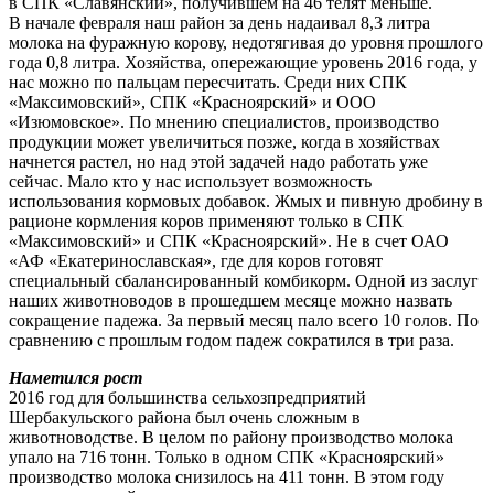
в СПК «Славянский», получившем на 46 телят меньше.
В начале февраля наш район за день надаивал 8,3 литра
молока на фуражную корову, недотягивая до уровня прошлого
года 0,8 литра. Хозяйства, опережающие уровень 2016 года, у
нас можно по пальцам пересчитать. Среди них СПК
«Максимовский», СПК «Красноярский» и ООО
«Изюмовское». По мнению специалистов, производство
продукции может увеличиться позже, когда в хозяйствах
начнется растел, но над этой задачей надо работать уже
сейчас. Мало кто у нас использует возможность
использования кормовых добавок. Жмых и пивную дробину в
рационе кормления коров применяют только в СПК
«Максимовский» и СПК «Красноярский». Не в счет ОАО
«АФ «Екатеринославская», где для коров готовят
специальный сбалансированный комбикорм. Одной из заслуг
наших животноводов в прошедшем месяце можно назвать
сокращение падежа. За первый месяц пало всего 10 голов. По
сравнению с прошлым годом падеж сократился в три раза.
Наметился рост
2016 год для большинства сельхозпредприятий
Шербакульского района был очень сложным в
животноводстве. В целом по району производство молока
упало на 716 тонн. Только в одном СПК «Красноярский»
производство молока снизилось на 411 тонн. В этом году