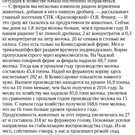
ситуация в хозяйстве начала постепенно исправляться.
— С февраля мы несколько изменили рацион кормления
животных, добавив в него пивную дробину, — рассказывает
главный зоотехник СПК «Красноярский» О.В. Фишер. — И
это сразу же сказалось на продуктивности животных. Сейчас
мы доим на 1,8 литра молока больше, чем в прошлом году. В
нашем рационе 5 кг пивной дробины, 2 кг концентратов и 0,3
кг концентратов на литр молока, 20 кг сенажа и столько же
силоса. Сено есть только на Комиссаровской ферме. Мел и
трикальцийфосфат раздаем вручную индивидуально. Корма
пропускаем строго через кормосмеситель. На Чадской
молочно-товарной ферме за февраль надоили 68,7 тонн
молока. Тогда как в прошлом году производство молока
составляло 45,4 тонны. Надой на фуражную корову здесь
насчитывает 282 кг. В Комиссаровке показатели намного
хуже. Валовое производство находится на уровне 16,9 тонны,
что на 10 тонн меньше, чем было получено в 2016 году. За
месяц по хозяйству мы надоили 85,6 тонн молока, увеличив
по сравнению с прошлым годом производство молока на 15
тонн. С начала года хозяйство получило 168,6 тонн молока,
что на 16 тонн больше уровня прошлого года.
Продуктивность животных за этот период увеличилась на 27
кг и составила 318 кг на фуражную голову. Основные усилия
направлены на стабилизацию воспроизводства стада. Из-за
чего, собственно говоря, у нас и произошел резкий спад